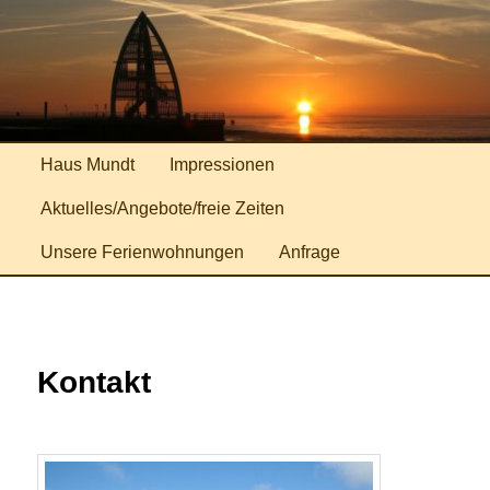
Zum
Ferienwohnungen
primären
Inhalt
Haus Mundt
springen
Hauptmenü
Haus Mundt
Impressionen
Aktuelles/Angebote/freie Zeiten
Unsere Ferienwohnungen
Anfrage
Kontakt